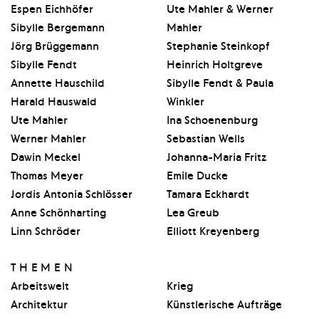
Espen Eichhöfer
Ute Mahler & Werner
Sibylle Bergemann
Mahler
Jörg Brüggemann
Stephanie Steinkopf
Sibylle Fendt
Heinrich Holtgreve
Annette Hauschild
Sibylle Fendt & Paula
Harald Hauswald
Winkler
Ute Mahler
Ina Schoenenburg
Werner Mahler
Sebastian Wells
Dawin Meckel
Johanna-Maria Fritz
Thomas Meyer
Emile Ducke
Jordis Antonia Schlösser
Tamara Eckhardt
Anne Schönharting
Lea Greub
Linn Schröder
Elliott Kreyenberg
THEMEN
Arbeitswelt
Krieg
Architektur
Künstlerische Aufträge