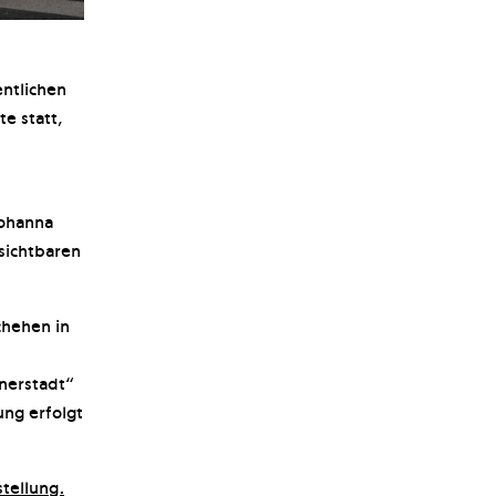
entlichen
e statt,
ohanna
 sichtbaren
chehen in
nerstadt“
ung erfolgt
stellung.