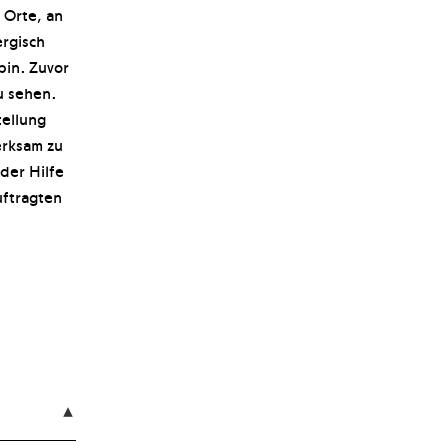
 Orte, an
ergisch
pin. Zuvor
u sehen.
tellung
erksam zu
der Hilfe
uftragten
