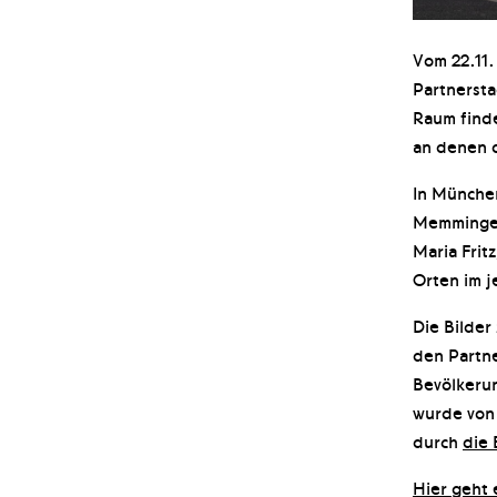
Vom 22.11.
Partnersta
Raum finde
an denen d
In München
Memmingen
Maria Frit
Orten im j
Die Bilder
den Partne
Bevölkerun
wurde von 
durch
die 
Hier geht 