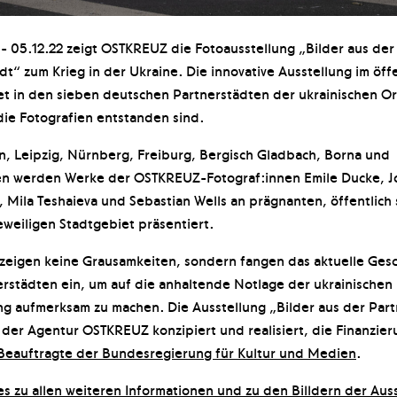
 - 05.12.22 zeigt OSTKREUZ die Fotoausstellung „Bilder aus der
dt“ zum Krieg in der Ukraine. Die innovative Ausstellung im öff
t in den sieben deutschen Partnerstädten der ukrainischen Ort
ie Fotografien entstanden sind.
, Leipzig, Nürnberg, Freiburg, Bergisch Gladbach, Borna und
 werden Werke der OSTKREUZ-Fotograf:innen Emile Ducke, J
z, Mila Teshaieva und Sebastian Wells an prägnanten, öffentlich
eweiligen Stadtgebiet präsentiert.
 zeigen keine Grausamkeiten, sondern fangen das aktuelle Ges
rstädten ein, um auf die anhaltende Notlage der ukrainischen
g aufmerksam zu machen. Die Ausstellung „Bilder aus der Part
der Agentur OSTKREUZ konzipiert und realisiert, die Finanzier
Beauftragte der Bundesregierung für Kultur und Medien
.
es zu allen weiteren Informationen und zu den Billdern der Aus